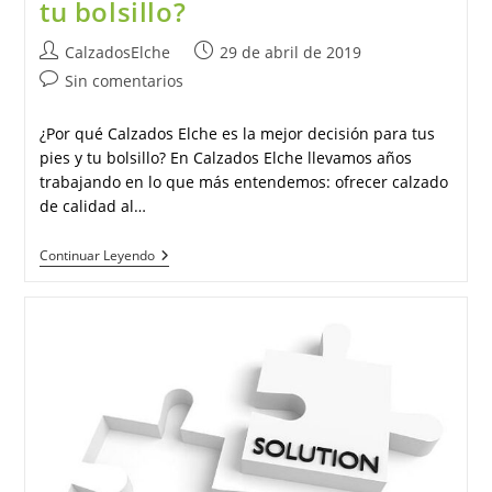
tu bolsillo?
Autor
Publicación
CalzadosElche
29 de abril de 2019
de
de
Comentarios
Sin comentarios
la
la
de
entrada:
entrada:
la
¿Por qué Calzados Elche es la mejor decisión para tus
entrada:
pies y tu bolsillo? En Calzados Elche llevamos años
trabajando en lo que más entendemos: ofrecer calzado
de calidad al…
¿Por
Continuar Leyendo
Qué
Calzados
Elche
Es
La
Mejor
Decisión
Para
Tus
Pies
Y
Tu
Bolsillo?