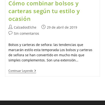
Cómo combinar bolsos y
carteras según tu estilo y
ocasión
Autor
Publicación
CalzadosElche
29 de abril de 2019
de
de
Comentarios
Sin comentarios
la
la
de
entrada:
entrada:
la
Bolsos y carteras de señora: las tendencias que
entrada:
marcarán estilo esta temporada Los bolsos y carteras
de señora se han convertido en mucho más que
simples complementos. Son una extensión…
Cómo
Continuar Leyendo
Combinar
Bolsos
Y
Carteras
Según
Tu
Estilo
Y
Ocasión