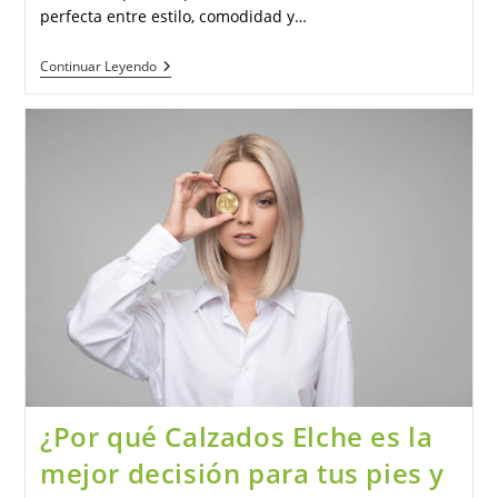
perfecta entre estilo, comodidad y…
¿Cuál
Continuar Leyendo
Es
La
Forma
Correcta
Para
Seleccionar
El
Calzado
Que
Más
Va
Con
Mi
Outfit?
¿Por qué Calzados Elche es la
mejor decisión para tus pies y