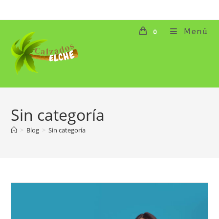
Ir
al
contenido
Menú
0
Sin categoría
>
Blog
>
Sin categoría