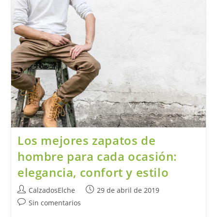
Tus
Zapatos:
Soluciones
Fáciles
A
Problemas
Comunes
Los mejores zapatos de
hombre para cada ocasión:
elegancia, confort y estilo
Autor
Publicación
CalzadosElche
29 de abril de 2019
de
de
Comentarios
Sin comentarios
la
la
de