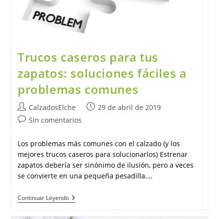
Trucos caseros para tus
zapatos: soluciones fáciles a
problemas comunes
Autor
Publicación
CalzadosElche
29 de abril de 2019
de
de
Comentarios
Sin comentarios
la
la
de
entrada:
entrada:
la
Los problemas más comunes con el calzado (y los
entrada:
mejores trucos caseros para solucionarlos) Estrenar
zapatos debería ser sinónimo de ilusión, pero a veces
se convierte en una pequeña pesadilla.…
Trucos
Continuar Leyendo
Caseros
Para