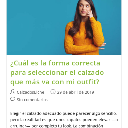
¿Cuál es la forma correcta
para seleccionar el calzado
que más va con mi outfit?
Autor
Publicación
CalzadosElche
29 de abril de 2019
de
de
Comentarios
Sin comentarios
la
la
de
entrada:
entrada:
la
Elegir el calzado adecuado puede parecer algo sencillo,
entrada:
pero la realidad es que unos zapatos pueden elevar —o
arruinar— por completo tu look. La combinación