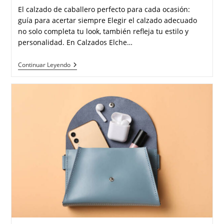
entrada:
entrada:
la
El calzado de caballero perfecto para cada ocasión:
entrada:
guía para acertar siempre Elegir el calzado adecuado
no solo completa tu look, también refleja tu estilo y
personalidad. En Calzados Elche…
Los
Continuar Leyendo
Mejores
Zapatos
De
Hombre
Para
Cada
Ocasión:
Elegancia,
Confort
Y
Estilo