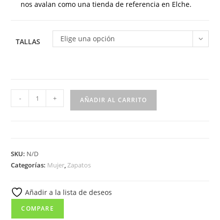
nos avalan como una tienda de referencia en Elche.
Elige una opción
TALLAS
1707
-
+
AÑADIR AL CARRITO
Mocasín
para
señora
en
SKU:
N/D
piel
Categorías:
Mujer
,
Zapatos
de
color
Añadir a la lista de deseos
marrón
(
COMPARE
hecho