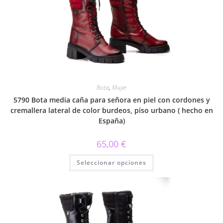
se
pueden
elegir
en
la
página
de
producto
Bota
,
Mujer
5790 Bota media caña para señora en piel con cordones y
cremallera lateral de color burdeos, piso urbano ( hecho en
España)
65,00
€
Este
Seleccionar opciones
producto
tiene
múltiples
variantes.
Las
opciones
se
pueden
elegir