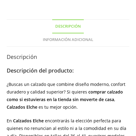
en
España)
cantidad
DESCRIPCIÓN
INFORMACIÓN ADICIONAL
Descripción
Descripción del producto:
¿Buscas un calzado que combine diseño moderno, confort
duradero y calidad superior? Si quieres
comprar calzado
como si estuvieras en la tienda sin moverte de casa
,
Calzados Elche
es tu mejor opción.
En
Calzados Elche
encontrarás la elección perfecta para
quienes no renuncian al estilo ni a la comodidad en su día
a día. Disponibles en tallas del 36 al 41, nuestros modelos