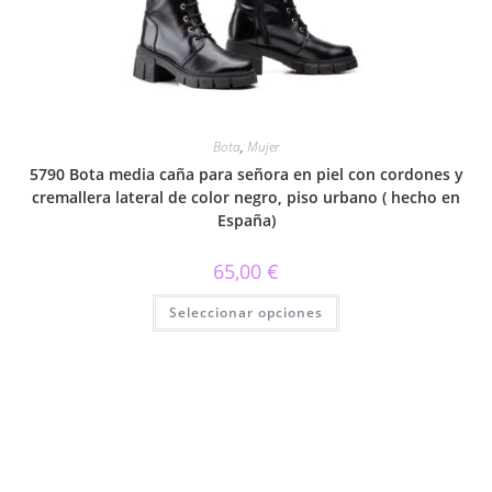
en
la
página
de
producto
Bota
,
Mujer
5790 Bota media caña para señora en piel con cordones y
cremallera lateral de color negro, piso urbano ( hecho en
España)
65,00
€
Este
Seleccionar opciones
producto
tiene
múltiples
variantes.
Las
opciones
se
pueden
elegir
en
la
página