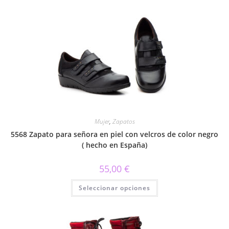
Mujer
,
Zapatos
5568 Zapato para señora en piel con velcros de color negro
( hecho en España)
55,00
€
Este
Seleccionar opciones
producto
tiene
múltiples
variantes.
Las
opciones